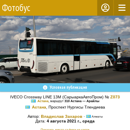
Фотобус
Условная публикация
IVECO Crossway LINE 13M (СарыаркаАвтоПром) №
Z073
Астана
, маршрут
310 Астана — Арайлы
Астана
, Проспект Нургисы Тлендиева
Автор:
Владислав Захаров
·
Алматы
Дата:
4 августа 2021 г., среда
Показать место съёмки на карте