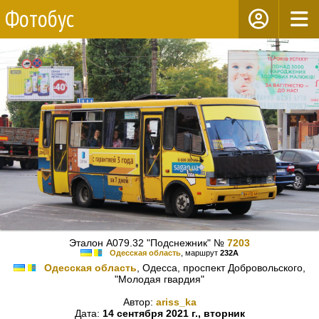
Фотобус
Эталон А079.32 "Подснежник" №
7203
Одесская область
, маршрут
232А
Одесская область
, Одесса, проспект Добровольского,
"Молодая гвардия"
Автор:
ariss_ka
Дата:
14 сентября 2021 г., вторник