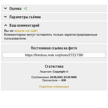
Оценка
+2
Параметры съёмки
Ваш комментарий
Вы не
вошли на сайт
.
Комментарии могут оставлять только зарегистрированные
пользователи.
Постоянная ссылка на фото
Статистика
Лицензия:
Copyright ©
Опубликовано
18.09.2021 23:25 MSK
Просмотров —
639
Подробная информация