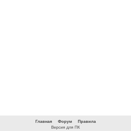
Главная
Форум
Правила
Версия для ПК