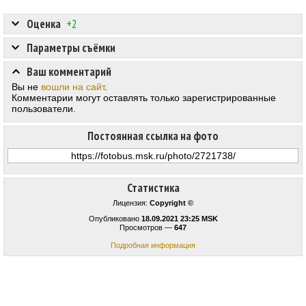
Оценка
+2
Параметры съёмки
Ваш комментарий
Вы не
вошли на сайт
.
Комментарии могут оставлять только зарегистрированные
пользователи.
Постоянная ссылка на фото
Статистика
Лицензия:
Copyright ©
Опубликовано
18.09.2021 23:25 MSK
Просмотров —
647
Подробная информация