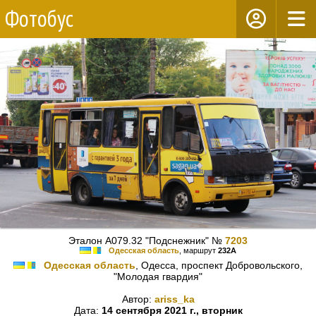
Фотобус
Эталон А079.32 "Подснежник" №
7203
Одесская область
, маршрут
232А
Одесская область
, Одесса, проспект Добровольского,
"Молодая гвардия"
Автор:
ariss_ka
Дата:
14 сентября 2021 г., вторник