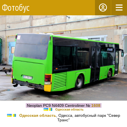
Фотобус
Neoplan PC9 N4409 Centroliner №
1608
Одесская область
Одесская область
, Одесса, автобусный парк "Север
Транс"