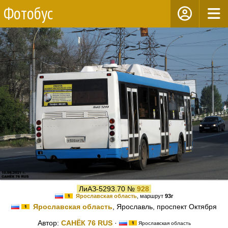
Фотобус
ЛиАЗ-5293.70 №
928
Ярославская область
, маршрут
93г
Ярославская область
, Ярославль, проспект Октября
Автор:
САНЁК 76 RUS
·
Ярославская область