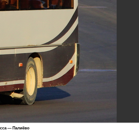
есса — Палиёво