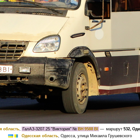
я область
,
ГалАЗ-3207.25 "Виктория"
№
BH 9588 BI
— маршрут
532, Од
Одесская область
, Одесса, улица Михаила Грушевского