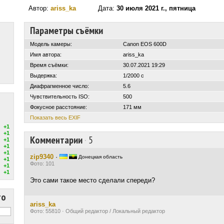
Автор:
ariss_ka
Дата:
30 июля 2021 г., пятница
Параметры съёмки
Модель камеры:
Canon EOS 600D
Имя автора:
ariss_ka
Время съёмки:
30.07.2021 19:29
Выдержка:
1/2000 с
Диафрагменное число:
5.6
Чувствительность ISO:
500
Фокусное расстояние:
171 мм
Показать весь EXIF
+1
+1
Комментарии
·
5
+1
+1
+1
zip9340
·
Донецкая область
+1
Фото: 101
+1
+1
Это сами такое место сделали спереди?
то
ariss_ka
Фото: 55810 · Общий редактор / Локальный редактор