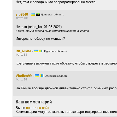
Нет, там с завода было запрограмированно место.
zip9340
·
Донецкая область
Фото: 101
Цитата (ariss_ka, 01.08.2021):
>
Нет, там с завода было запрограмированно место.
Интересно, обзору не мешает?
Bif_Nikita
·
Одесская область
Фото: 33
Крепление вытянули таким образом, чтобы смотреть в зеркало
Vladlen99
·
Одесская область
Фото: 18
На Бычке вообще двойной диван только стоит с обычным расп
Ваш комментарий
Вы не
вошли на сайт
.
Комментарии могут оставлять только зарегистрированные пол