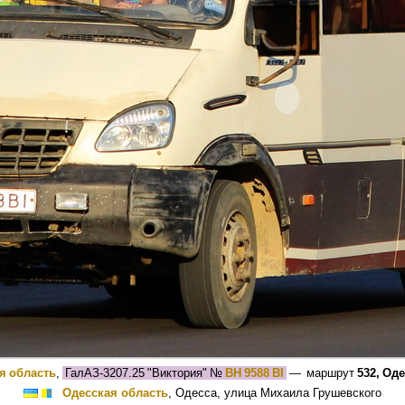
я область
,
ГалАЗ-3207.25 "Виктория"
№
BH 9588 BI
— маршрут
532, Од
Одесская область
, Одесса, улица Михаила Грушевского