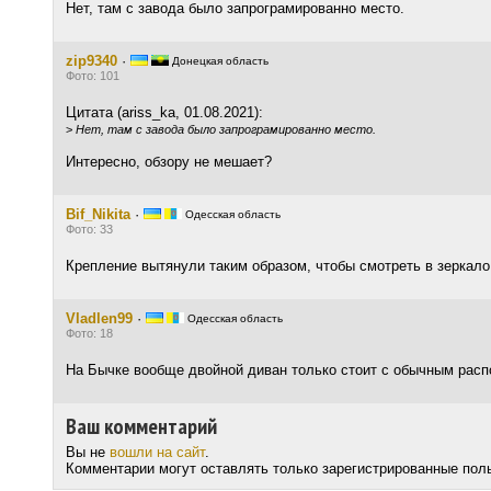
Нет, там с завода было запрограмированно место.
zip9340
·
Донецкая область
Фото: 101
Цитата (ariss_ka, 01.08.2021):
>
Нет, там с завода было запрограмированно место.
Интересно, обзору не мешает?
Bif_Nikita
·
Одесская область
Фото: 33
Крепление вытянули таким образом, чтобы смотреть в зеркало
Vladlen99
·
Одесская область
Фото: 18
На Бычке вообще двойной диван только стоит с обычным расп
Ваш комментарий
Вы не
вошли на сайт
.
Комментарии могут оставлять только зарегистрированные пол