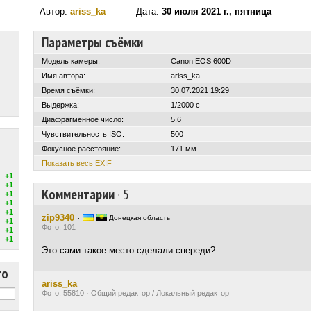
Автор:
ariss_ka
Дата:
30 июля 2021 г., пятница
Параметры съёмки
Модель камеры:
Canon EOS 600D
Имя автора:
ariss_ka
Время съёмки:
30.07.2021 19:29
Выдержка:
1/2000 с
Диафрагменное число:
5.6
Чувствительность ISO:
500
Фокусное расстояние:
171 мм
Показать весь EXIF
+1
+1
Комментарии
·
5
+1
+1
+1
zip9340
·
Донецкая область
+1
Фото: 101
+1
+1
Это сами такое место сделали спереди?
то
ariss_ka
Фото: 55810 · Общий редактор / Локальный редактор