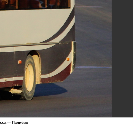
есса — Палиёво