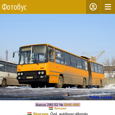
Фотобус
Ikarus 280.52 №
BHK-480
Венгрия
Венгрия
, Ózd, autóbusz-állomás