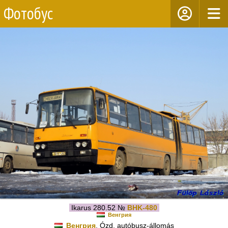
Фотобус
Ikarus 280.52 №
BHK-480
Венгрия
Венгрия
, Ózd, autóbusz-állomás