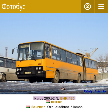
Фотобус
Ikarus 280.52 №
BHK-480
Венгрия
Венгрия
, Ózd, autóbusz-állomás