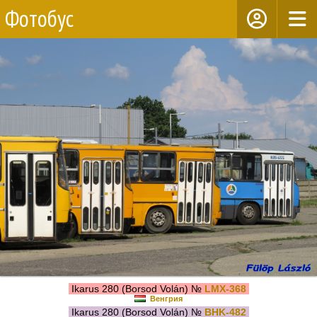
Фотобус
Ikarus 280 (Borsod Volán) №
LMX-368
Венгрия
Ikarus 280 (Borsod Volán) №
BHK-482