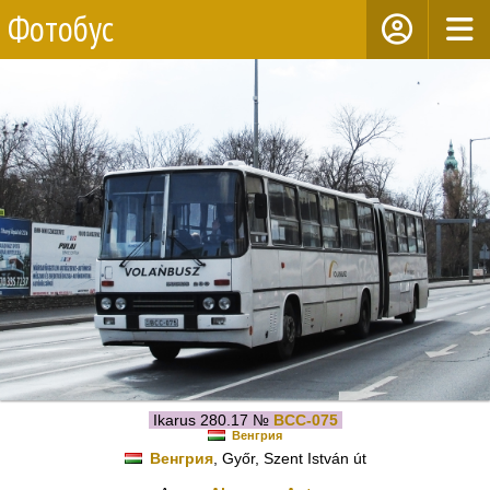
Фотобус
Ikarus 280.17 №
BCC-075
Венгрия
Венгрия
, Győr, Szent István út