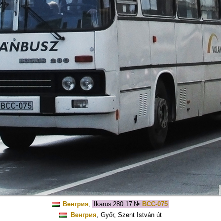
Венгрия
,
Ikarus 280.17
№
BCC-075
Венгрия
, Győr, Szent István út