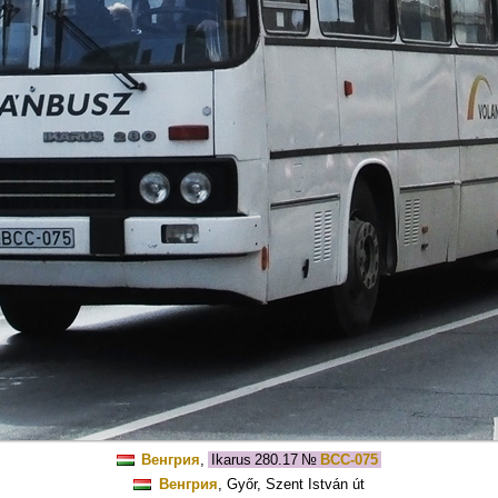
Венгрия
,
Ikarus 280.17
№
BCC-075
Венгрия
, Győr, Szent István út