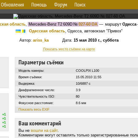
Обновления
Помощь
Форум
Поиск
ская область
,
Mercedes-Benz T2 609D
№
027-60 ОА
— маршрут
Одесса
Одесская область
, Одесса, автовокзал "Привоз"
Автор:
ariss_ka
Дата:
15 мая 2010 г., суббота
Показать место съёмки на карте
Параметры съёмки
Модель камеры:
COOLPIX L100
Время съёмки:
15.05.2010 11:55
Выдержка:
10/6887 с
Диафрагменное число:
3.9
Чувствительность ISO:
80
Фокусное расстояние:
8.6 мм
Показать весь EXIF
+1
+1
Ваш комментарий
+1
+1
Вы не
вошли на сайт
.
Комментарии могут оставлять только зарегистрированные пол