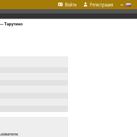
Войти
Регистрация
 — Тарутино
ьзователи.