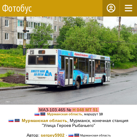
Фотобус
МАЗ-103.465 №
Н 048 МТ 51
Мурманская область
, маршрут
10
Мурманская область
, Мурманск, конечная станция
"Улица Героев Рыбачьего"
Автор:
sergey5902
·
Мурманская область