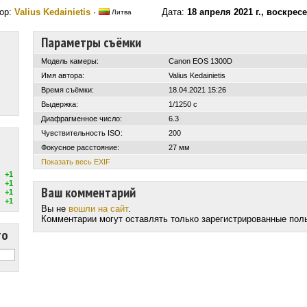
ор:
Valius Kedainietis
·
Дата:
18 апреля 2021 г., воскрес
Литва
Параметры съёмки
Модель камеры:
Canon EOS 1300D
Имя автора:
Valius Kedainietis
Время съёмки:
18.04.2021 15:26
Выдержка:
1/1250 с
Диафрагменное число:
6.3
Чувствительность ISO:
200
Фокусное расстояние:
27 мм
Показать весь EXIF
+1
+1
Ваш комментарий
+1
+1
Вы не
вошли на сайт
.
Комментарии могут оставлять только зарегистрированные пол
то