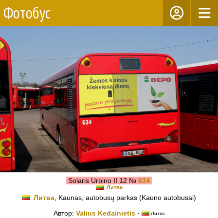
Фотобус
Solaris Urbino II 12 №
634
Литва
Литва
, Kaunas, autobusų parkas (Kauno autobusai)
Автор:
Valius Kedainietis
·
Литва