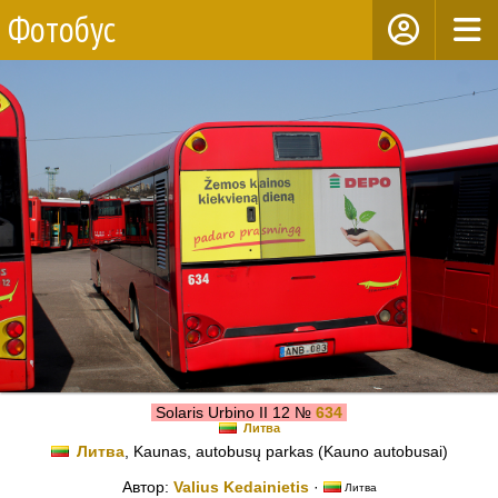
Фотобус
Solaris Urbino II 12 №
634
Литва
Литва
, Kaunas, autobusų parkas (Kauno autobusai)
Автор:
Valius Kedainietis
·
Литва