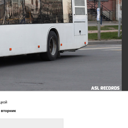
цкой
, вторник