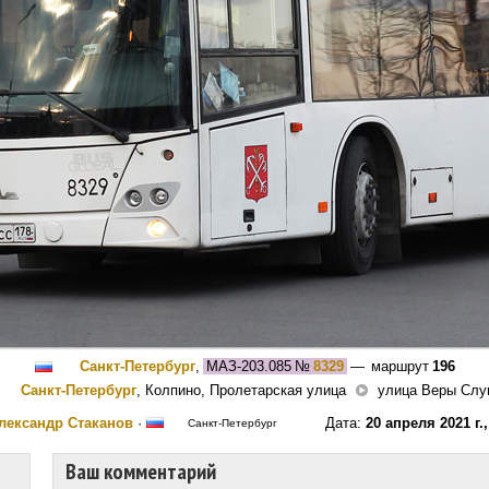
Санкт-Петербург
,
МАЗ-203.085
№
8329
— маршрут
196
Санкт-Петербург
, Колпино, Пролетарская улица
улица Веры Слу
лександр Стаканов
·
Дата:
20 апреля 2021 г.
Санкт-Петербург
Ваш комментарий