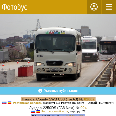
Фотобус
Условная публикация
Hyundai County SWB C08 (ТагАЗ) №
02007
Ростовская область
, маршрут
113 Ростов-на-Дону — Аксай (ТЦ "Мега")
Луидор-2250DS (ГАЗ Next) №
024
Ростовская область
, маршрут 72