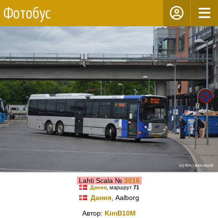
Фотобус
Lahti Scala №
3016
Дания
, маршрут
71
Дания
, Aalborg
Автор:
KimB10M