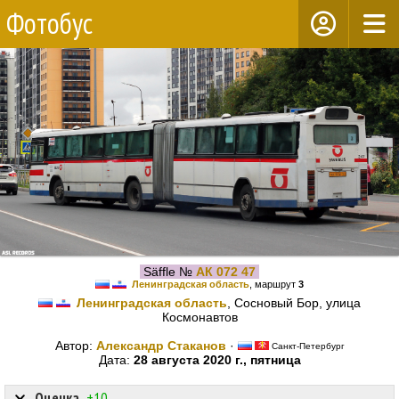
Фотобус
Säffle №
АК 072 47
Ленинградская область
, маршрут
3
Ленинградская область
, Сосновый Бор, улица
Космонавтов
Автор:
Александр Стаканов
·
Санкт-Петербург
Дата:
28 августа 2020 г., пятница
Оценка
+10