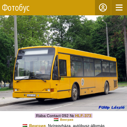
Фотобус
Rába Contact 092 №
HLF-373
Венгрия
Венгрия
, Nyíregyháza, autóbusz-állomás