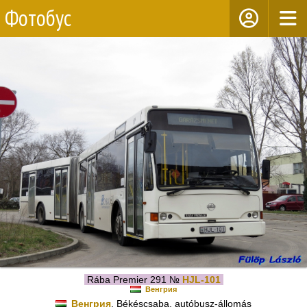
Фотобус
Rába Premier 291 №
HJL-101
Венгрия
Венгрия
, Békéscsaba, autóbusz-állomás