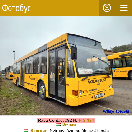
Фотобус
Rába Contact 092 №
HIS-324
Венгрия
Венгрия
, Nyíregyháza, autóbusz-állomás