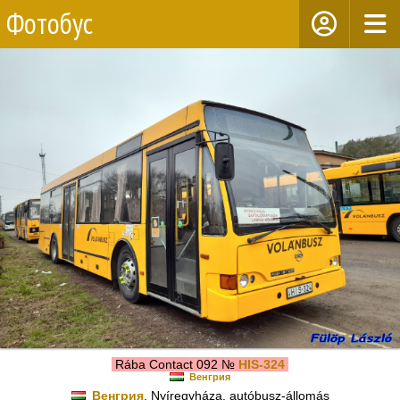
Фотобус
Rába Contact 092 №
HIS-324
Венгрия
Венгрия
, Nyíregyháza, autóbusz-állomás