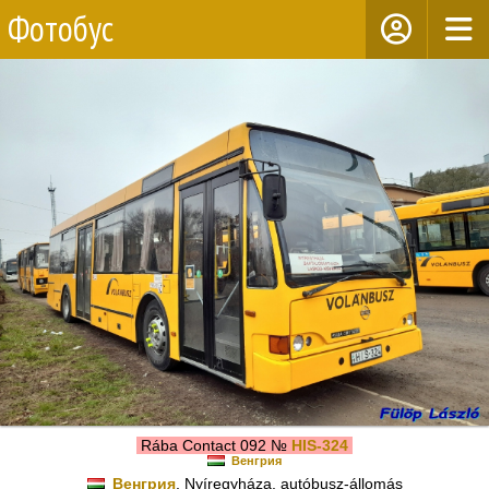
Фотобус
Rába Contact 092 №
HIS-324
Венгрия
Венгрия
, Nyíregyháza, autóbusz-állomás