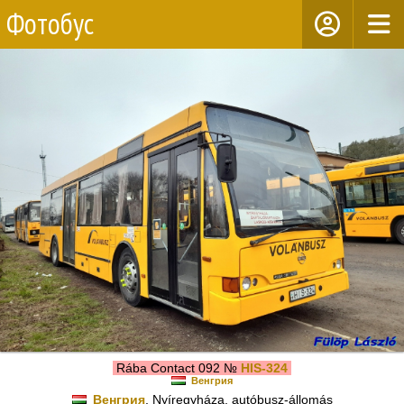
Фотобус
Rába Contact 092 №
HIS-324
Венгрия
Венгрия
, Nyíregyháza, autóbusz-állomás