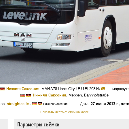
Нижняя Саксония
,
MAN A78 Lion's City LE Ü EL293
№
65
— маршрут
Нижняя Саксония
, Meppen, Bahnhofstraße
тор:
straightcelle
·
Дата:
27 июня 2013 г., чет
Нижняя Саксония
Показать место съёмки на карте
Параметры съёмки