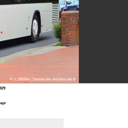
929
верг