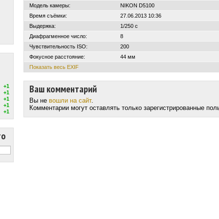
Модель камеры:
NIKON D5100
Время съёмки:
27.06.2013 10:36
Выдержка:
1/250 с
Диафрагменное число:
8
Чувствительность ISO:
200
Фокусное расстояние:
44 мм
Показать весь EXIF
Ваш комментарий
+1
+1
+1
Вы не
вошли на сайт
.
+1
Комментарии могут оставлять только зарегистрированные пол
+1
то