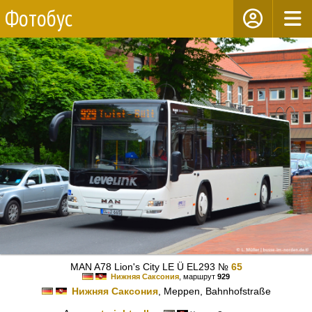
Фотобус
MAN A78 Lion's City LE Ü EL293 №
65
Нижняя Саксония
, маршрут
929
Нижняя Саксония
, Meppen, Bahnhofstraße