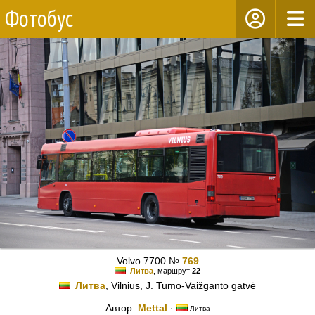
Фотобус
Volvo 7700 №
769
Литва
, маршрут
22
Литва
, Vilnius, J. Tumo-Vaižganto gatvė
Автор:
Mettal
·
Литва