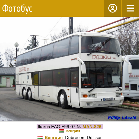
Фотобус
Ikarus EAG E99.07 №
MAN-826
Венгрия
Венгрия
, Debrecen, Déli sor