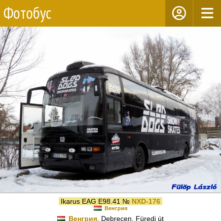
Фотобус
Ikarus EAG E98.41 №
NXD-176
Венгрия
Венгрия
, Debrecen, Füredi út