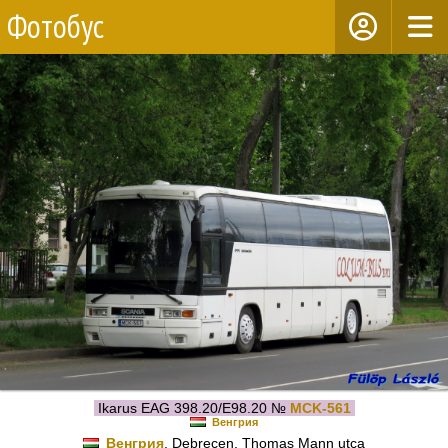
Фотобус
Ikarus EAG 398.20/E98.20 №
MCK-561
Венгрия
Венгрия
, Debrecen, Thomas Mann utca