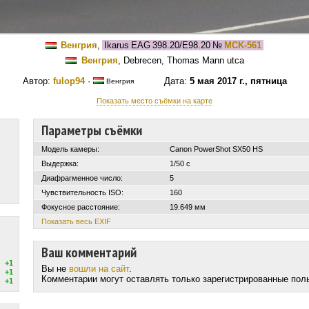
Венгрия
,
Ikarus EAG 398.20/E98.20
№
MCK-561
Венгрия
, Debrecen, Thomas Mann utca
Автор:
fulop94
·
Дата:
5 мая 2017 г., пятница
Венгрия
Показать место съёмки на карте
Параметры съёмки
Модель камеры:
Canon PowerShot SX50 HS
Выдержка:
1/50 с
Диафрагменное число:
5
Чувствительность ISO:
160
Фокусное расстояние:
19.649 мм
Показать весь EXIF
Ваш комментарий
+1
Вы не
вошли на сайт
.
+1
Комментарии могут оставлять только зарегистрированные пол
+1