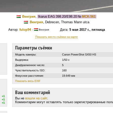
Венгрия
,
Ikarus EAG 398.20/E98.20
№
MCK-561
Венгрия
, Debrecen, Thomas Mann utca
Автор:
fulop94
·
Дата:
5 мая 2017 г., пятница
Венгрия
Показать место съёмки на карте
Параметры съёмки
Модель камеры:
Canon PowerShot SX50 HS
Выдержка:
1/50 с
Диафрагменное число:
5
Чувствительность ISO:
160
Фокусное расстояние:
19.649 мм
Показать весь EXIF
Ваш комментарий
+1
Вы не
вошли на сайт
.
+1
Комментарии могут оставлять только зарегистрированные пол
+1