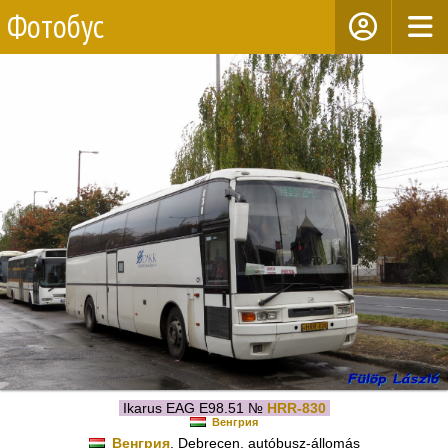
Фотобус
Ikarus EAG E98.51 №
HRR-830
Венгрия
Венгрия
, Debrecen, autóbusz-állomás