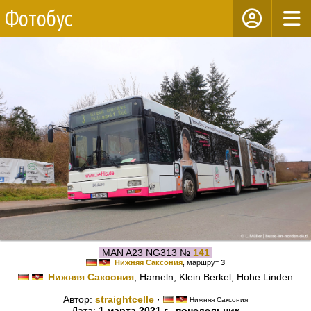
Фотобус
MAN A23 NG313 №
141
Нижняя Саксония
, маршрут
3
Нижняя Саксония
, Hameln, Klein Berkel, Hohe Linden
Автор:
straightcelle
·
Нижняя Саксония
Дата:
1 марта 2021 г., понедельник