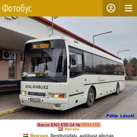
Фотобус
Ikarus EAG E95.04 №
RRH-155
Венгрия
Венгрия
, Berettyóújfalu, autóbusz-állomás