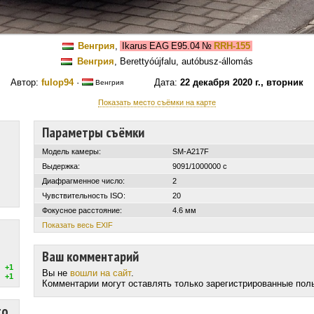
Венгрия
,
Ikarus EAG E95.04
№
RRH-155
Венгрия
, Berettyóújfalu, autóbusz-állomás
Автор:
fulop94
·
Дата:
22 декабря 2020 г., вторник
Венгрия
Показать место съёмки на карте
Параметры съёмки
Модель камеры:
SM-A217F
Выдержка:
9091/1000000 с
Диафрагменное число:
2
Чувствительность ISO:
20
Фокусное расстояние:
4.6 мм
Показать весь EXIF
Ваш комментарий
+1
Вы не
вошли на сайт
.
+1
Комментарии могут оставлять только зарегистрированные пол
то