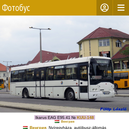
Фотобус
Ikarus EAG E95.41 №
KUU-148
Венгрия
Венгрия
, Nyíregyháza, autóbusz-állomás