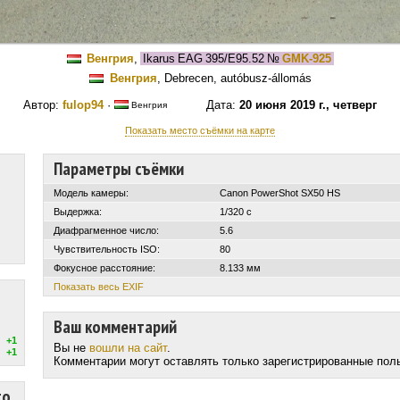
Венгрия
,
Ikarus EAG 395/E95.52
№
GMK-925
Венгрия
, Debrecen, autóbusz-állomás
Автор:
fulop94
·
Дата:
20 июня 2019 г., четверг
Венгрия
Показать место съёмки на карте
Параметры съёмки
Модель камеры:
Canon PowerShot SX50 HS
Выдержка:
1/320 с
Диафрагменное число:
5.6
Чувствительность ISO:
80
Фокусное расстояние:
8.133 мм
Показать весь EXIF
Ваш комментарий
+1
Вы не
вошли на сайт
.
+1
Комментарии могут оставлять только зарегистрированные пол
то