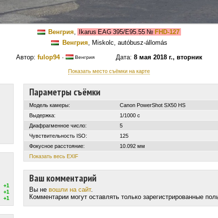
Венгрия
,
Ikarus EAG 395/E95.55
№
FHD-127
Венгрия
, Miskolc, autóbusz-állomás
Автор:
fulop94
·
Дата:
8 мая 2018 г., вторник
Венгрия
Показать место съёмки на карте
Параметры съёмки
Модель камеры:
Canon PowerShot SX50 HS
Выдержка:
1/1000 с
Диафрагменное число:
5
Чувствительность ISO:
125
Фокусное расстояние:
10.092 мм
Показать весь EXIF
Ваш комментарий
+1
Вы не
вошли на сайт
.
+1
Комментарии могут оставлять только зарегистрированные пол
+1