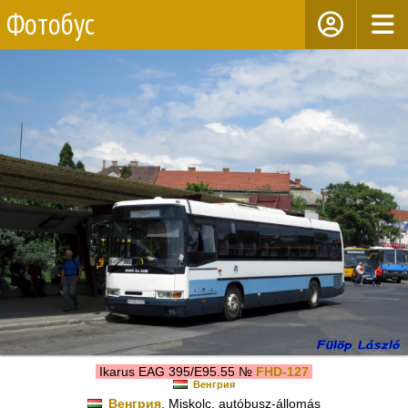
Фотобус
Ikarus EAG 395/E95.55 №
FHD-127
Венгрия
Венгрия
, Miskolc, autóbusz-állomás