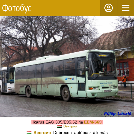
Фотобус
Ikarus EAG 395/E95.52 №
EEM-669
Венгрия
Венгрия
, Debrecen, autóbusz-állomás