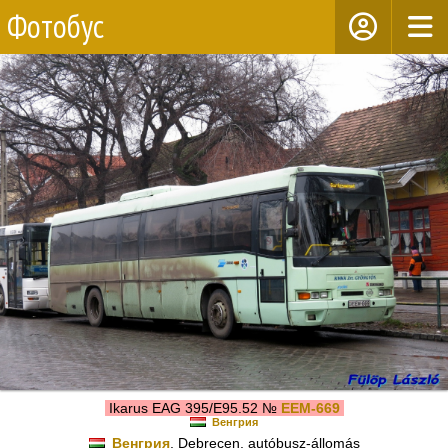
Фотобус
Ikarus EAG 395/E95.52 №
EEM-669
Венгрия
Венгрия
, Debrecen, autóbusz-állomás