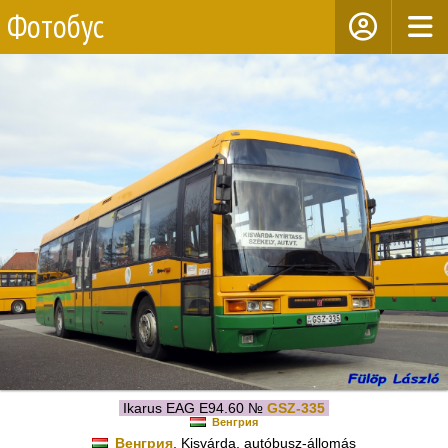
Фотобус
Ikarus EAG E94.60 №
GSZ-335
Венгрия
Венгрия
, Kisvárda, autóbusz-állomás