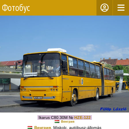
Фотобус
Ikarus C80.30M №
HZE-122
Венгрия
Венгрия
, Miskolc, autóbusz-állomás