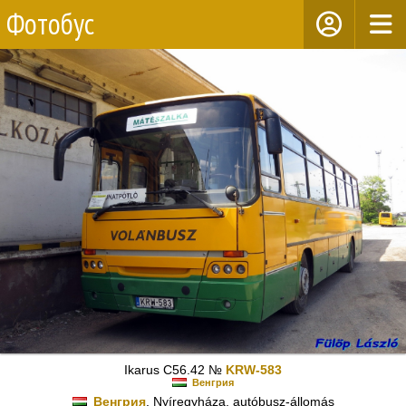
Фотобус
Ikarus C56.42 №
KRW-583
Венгрия
Венгрия
, Nyíregyháza, autóbusz-állomás